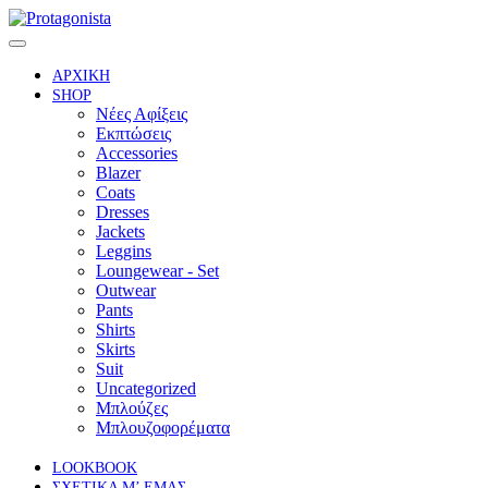
ΑΡΧΙΚΗ
SHOP
Νέες Αφίξεις
Εκπτώσεις
Accessories
Blazer
Coats
Dresses
Jackets
Leggins
Loungewear - Set
Outwear
Pants
Shirts
Skirts
Suit
Uncategorized
Μπλούζες
Μπλουζοφορέματα
LOOKBOOK
ΣΧΕΤΙΚΑ Μ’ ΕΜΑΣ